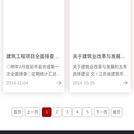
建筑工程项目全面排查启动
关于建筑业改革与发展的五条具体建议
◇明年2月底前市县完成第一
关于建筑业改革与发展的五条
次全面排查◇定期统计汇总违
具体建议 文 / 江苏省建筑市场
法行为查处意见并向社会公布
管理协会会长 汪士和 ...
2014-11-04
2014-10-25
◇住...
首页
上一页
1
2
3
4
5
下一页
尾页