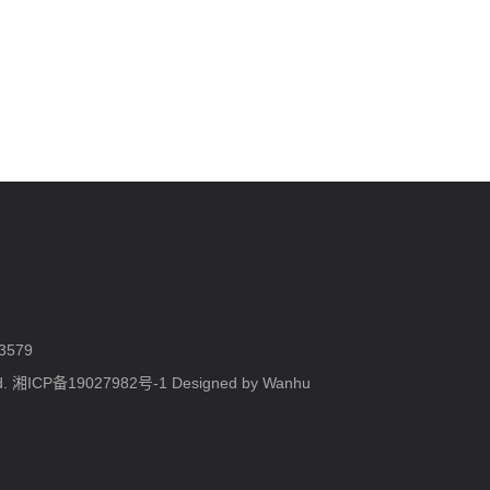
3579
d.
湘ICP备19027982号-1
Designed by Wanhu