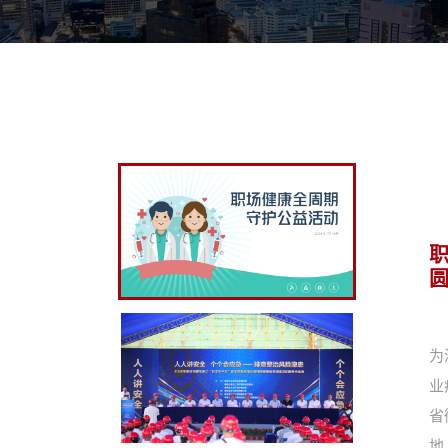
为
业
省
地