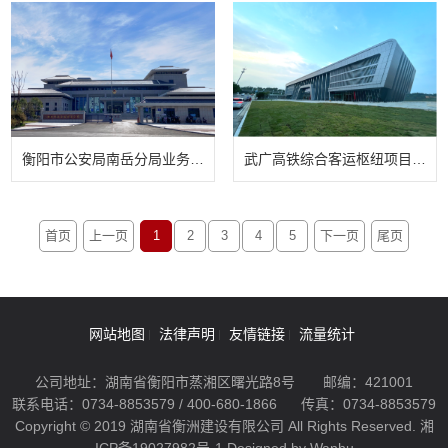
衡阳市公安局南岳分局业务用房及“12345”政府服务热线暨“数字衡阳”南岳区分中心信息调度指挥中心
武广高铁综合客运枢纽项目(一期)
首页
上一页
1
2
3
4
5
下一页
尾页
网站地图
法律声明
友情链接
流量统计
公司地址：湖南省衡阳市蒸湘区曙光路8号
邮编：421001
联系电话：0734-8853579 / 400-680-1866
传真：0734-8853579
Copyright © 2019 湖南省衡洲建设有限公司 All Rights Reserved.
湘