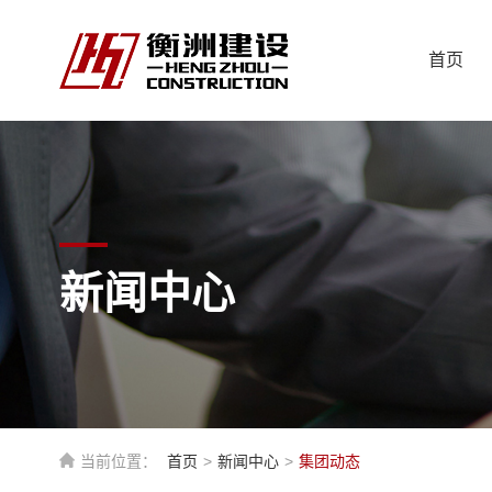
首页
新闻中心
当前位置：
首页
>
新闻中心
>
集团动态