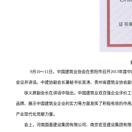
9月10～11日，中国建筑业协会在贵阳市召开2013年
会议并讲话。中建协副会长兼秘书长吴涛、贵州省建筑业协会副
徐义屏副会长在讲话中指出，中国建筑业双百强企业评价工作
品牌、展示中国建筑业企业的实力等方面发挥了积极有效的作用
产业现代化贡献力量。
会上，河南国基建设集团有限公司、南京宏亚建设集团有限公司