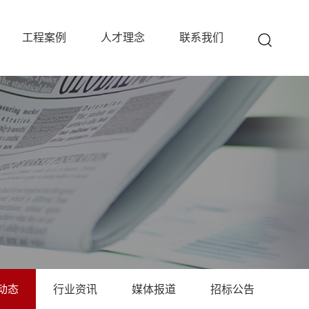
工程案例
人才理念
联系我们
动态
行业资讯
媒体报道
招标公告