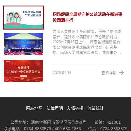
职场健康全周期守护公益活动在衡洲建
设圆满举行
为深入关爱职工身心健康，提升全员健康
素养，提升职业病防治和应急救护能力，
2026年7月15日上午，湖南省衡洲建设有
限公司联合湖南居民素养培育与研究基
地、南华大学附属第二医院，共同举办了
“职场健康全周期守护公益活动”。...
2026-07-16
查看详情
网站地图
法律声明
友情链接
流量统计
公司地址：湖南省衡阳市蒸湘区曙光路8号
邮编：421001
联系电话：0734-8853579 / 400-680-1866
传真：0734-8853579